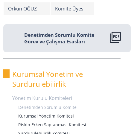
Orkun OĞUZ
Komite Üyesi
picture_as_pdf
Denetimden Sorumlu Komite
Görev ve Çalışma Esasları
Kurumsal Yönetim ve
Sürdürülebilirlik
Yönetim Kurulu Komiteleri
Denetimden Sorumlu Komite
Kurumsal Yönetim Komitesi
Riskin Erken Saptanması Komitesi
Sürdürülebilirlik Komitesi