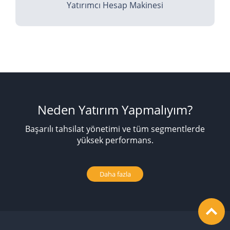
Yatırımcı Hesap Makinesi
Neden Yatırım Yapmalıyım?
Başarılı tahsilat yönetimi ve tüm segmentlerde
yüksek performans.
Daha fazla
expand_less