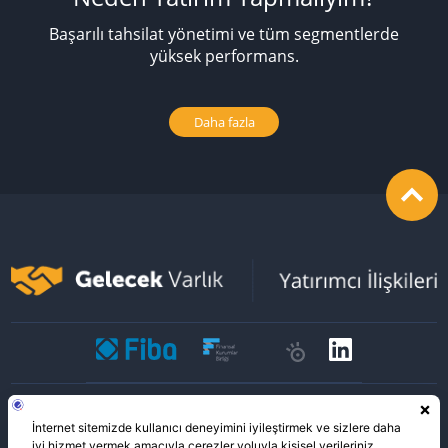
Başarılı tahsilat yönetimi ve tüm segmentlerde
yüksek performans.
Daha fazla
expand_less
Bilgi Toplumu Hizmetleri
KVKK
Veri Sahibi Basvuru Formu
Bilgi