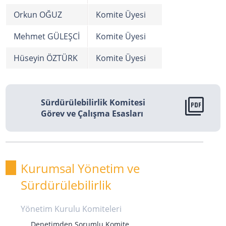
Orkun OĞUZ
Komite Üyesi
Mehmet GÜLEŞCİ
Komite Üyesi
Hüseyin ÖZTÜRK
Komite Üyesi
picture_as_pdf
Sürdürülebilirlik Komitesi
Görev ve Çalışma Esasları
Kurumsal Yönetim ve
Sürdürülebilirlik
Yönetim Kurulu Komiteleri
Denetimden Sorumlu Komite