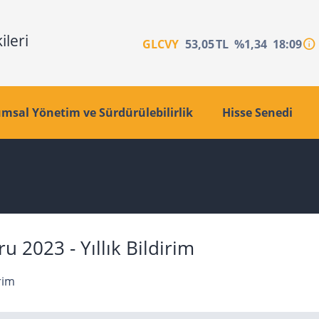
info
GLCVY
53,05
TL
%1,34
18:09
msal Yönetim ve Sürdürülebilirlik
Hisse Senedi
2023 - Yıllık Bildirim
rim