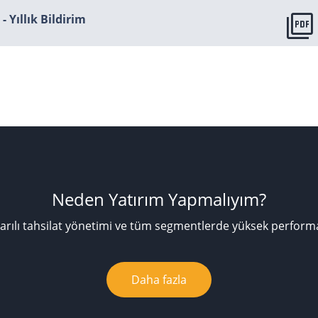
picture_as_pdf
Yıllık Bildirim
Neden Yatırım Yapmalıyım?
arılı tahsilat yönetimi ve tüm segmentlerde yüksek perform
Daha fazla