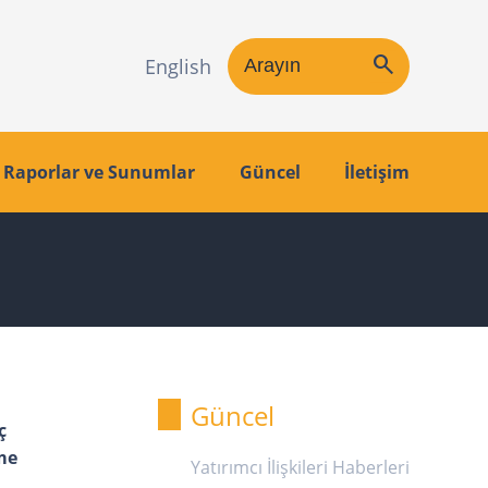
search
English
Raporlar ve Sunumlar
Güncel
İletişim
Güncel
ç
me
Yatırımcı İlişkileri Haberleri