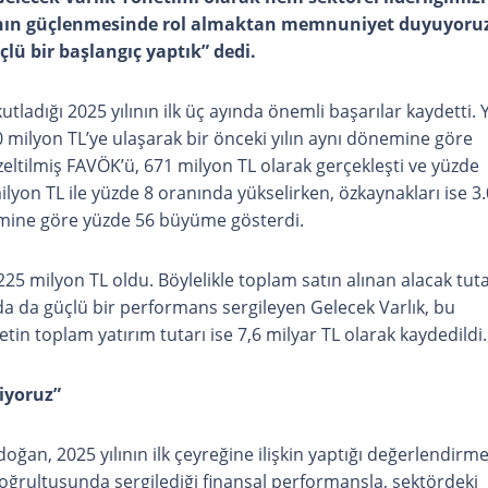
ının güçlenmesinde rol almaktan memnuniyet duyuyoruz
çlü bir başlangıç yaptık” dedi.
tladığı 2025 yılının ilk üç ayında önemli başarılar kaydetti. Y
260 milyon TL’ye ulaşarak bir önceki yılın aynı dönemine göre
eltilmiş FAVÖK’ü, 671 milyon TL olarak gerçekleşti ve yüzde
ilyon TL ile yüzde 8 oranında yükselirken, özkaynakları ise 3
nemine göre yüzde 56 büyüme gösterdi.
.225 milyon TL oldu. Böylelikle toplam satın alınan alacak tuta
ında da güçlü bir performans sergileyen Gelecek Varlık, bu
etin toplam yatırım tutarı ise 7,6 milyar TL olarak kaydedildi.
riyoruz”
an, 2025 yılının ilk çeyreğine ilişkin yaptığı değerlendirm
doğrultusunda sergilediği finansal performansla, sektördeki