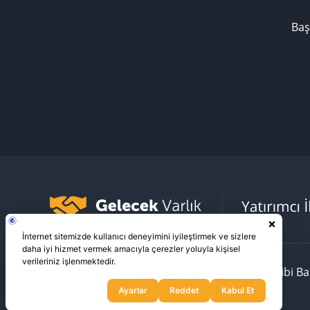
Baş
Bilgi Toplumu Hizmetleri
KVKK
Veri Sahibi B
Gelecek Varlık Yönetimi
bir
Fiba Grubu
iştirakidir. © 2023