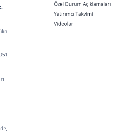
Özel Durum Açıklamaları
.
Yatırımcı Takvimi
Videolar
ılın
.051
rı
ede,