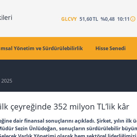
info
GLCVY
51,60
TL
%0,48
10:11
msal Yönetim ve Sürdürülebilirlik
Hisse Senedi
2025
 ilk çeyreğinde 352 milyon TL’lik kâr
ğine dair finansal sonuçlarını açıkladı. Şirket, yılın ilk ü
 Müdür Sezin Ünlüdoğan, sonuçların sürdürülebilir büyü
elecek Varlık Yönetimi olarak hem sektörel liderliğimizi