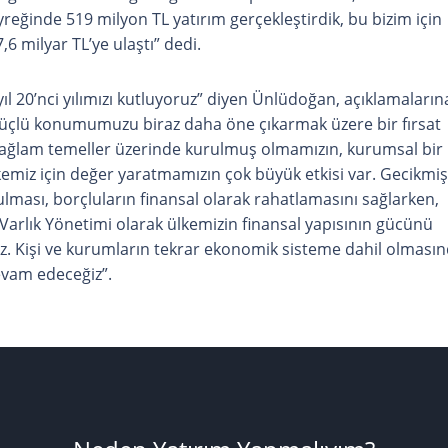
eyreğinde 519 milyon TL yatırım gerçekleştirdik, bu bizim için
,6 milyar TL’ye ulaştı” dedi.
ıl 20’nci yılımızı kutluyoruz” diyen Ünlüdoğan, açıklamaların
i güçlü konumumuzu biraz daha öne çıkarmak üzere bir fırsat
a, sağlam temeller üzerinde kurulmuş olmamızın, kurumsal bir
emiz için değer yaratmamızın çok büyük etkisi var. Gecikmiş
ulması, borçluların finansal olarak rahatlamasını sağlarken,
Varlık Yönetimi olarak ülkemizin finansal yapısının gücünü
 Kişi ve kurumların tekrar ekonomik sisteme dahil olması
evam edeceğiz”.