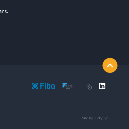
ans.
expand_less