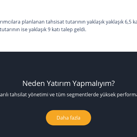
ırımcılara planlanan tahsisat tutarının yaklaşık yaklaşık 6,5 ka
tarının ise yaklaşık 9 katı talep geldi.
Neden Yatırım Yapmalıyım?
arılı tahsilat yönetimi ve tüm segmentlerde yüksek perform
Daha fazla