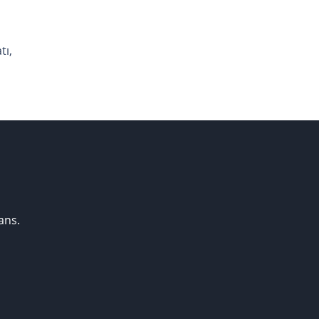
tı,
ans.