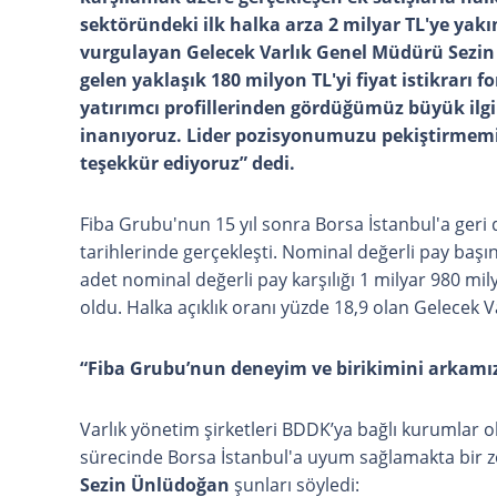
sektöründeki ilk halka arza 2 milyar TL'ye ya
vurgulayan Gelecek Varlık Genel Müdürü Sezi
gelen yaklaşık 180 milyon TL'yi fiyat istikrarı f
yatırımcı profillerinden gördüğümüz büyük ilg
inanıyoruz. Lider pozisyonumuzu pekiştirmemiz
teşekkür ediyoruz” dedi.
Fiba Grubu'nun 15 yıl sonra Borsa İstanbul'a geri 
tarihlerinde gerçekleşti. Nominal değerli pay başın
adet nominal değerli pay karşılığı 1 milyar 980 mi
oldu. Halka açıklık oranı yüzde 18,9 olan Gelecek V
“Fiba Grubu’nun deneyim ve birikimini arkamı
Varlık yönetim şirketleri BDDK’ya bağlı kurumlar o
sürecinde Borsa İstanbul'a uyum sağlamakta bir z
Sezin Ünlüdoğan
şunları söyledi: