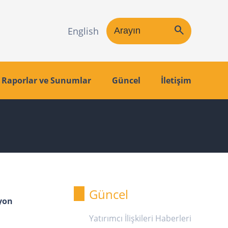
search
English
Raporlar ve Sunumlar
Güncel
İletişim
Güncel
lyon
Yatırımcı İlişkileri Haberleri