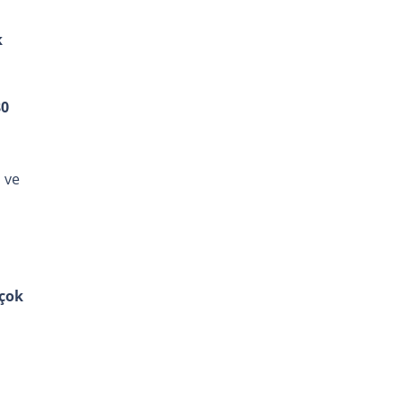
k
80
i ve
 çok