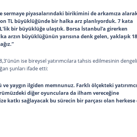
 sermaye piyasalarındaki birikimini de arkamıza alara
ilyon TL büyüklüğünde bir halka arz planlıyorduk. 7 kata
TL'lik bir büyüklüğe ulaştık. Borsa İstanbul’a girerken
alka arzın büyüklüğünün yarısına denk gelen, yaklaşık 1
ağız.”
8,3'ünün ise bireysel yatırımcılara tahsis edilmesinin dengel
an şunları ifade etti:
ü ve yaygın ilgiden memnunuz. Farklı ölçekteki yatırımcı
örümüzdeki diğer oyunculara da ilham vereceğine
e katkı sağlayacak bu sürecin bir parçası olan herkese