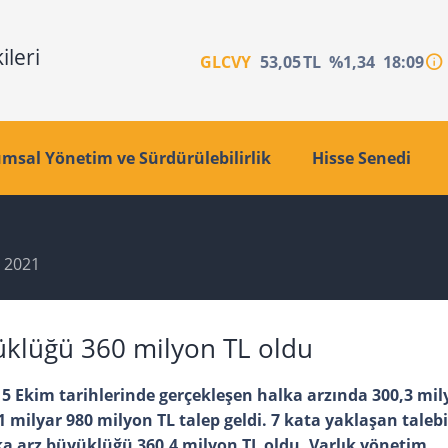
info
GLCVY
53,05
TL
%1,34
18:09
msal Yönetim ve Sürdürülebilirlik
Hisse Senedi
2021
yüklüğü 360 milyon TL oldu
-15 Ekim tarihlerinde gerçekleşen halka arzında 300,3 mi
milyar 980 milyon TL talep geldi. 7 kata yaklaşan talebi
ka arz büyüklüğü 360,4 milyon TL oldu. Varlık yönetim