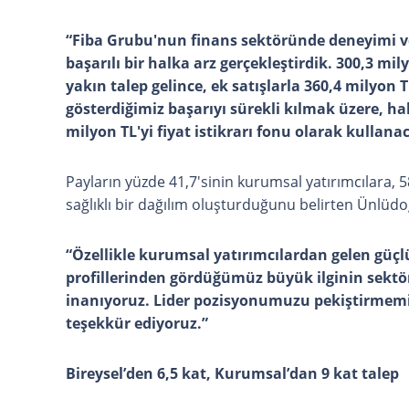
“Fiba Grubu'nun finans sektöründe deneyimi ve
başarılı bir halka arz gerçekleştirdik. 300,3 m
yakın talep gelince, ek satışlarla 360,4 milyon 
gösterdiğimiz başarıyı sürekli kılmak üzere, h
milyon TL'yi fiyat istikrarı fonu olarak kullanac
Payların yüzde 41,7'sinin kurumsal yatırımcılara, 5
sağlıklı bir dağılım oluşturduğunu belirten Ünlüdoğ
“Özellikle kurumsal yatırımcılardan gelen güçl
profillerinden gördüğümüz büyük ilginin sekt
inanıyoruz. Lider pozisyonumuzu pekiştirmemiz
teşekkür ediyoruz.”
Bireysel’den 6,5 kat, Kurumsal’dan 9 kat talep